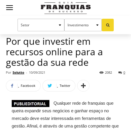
Guia
Home
Notícias
Manual do sucesso
Publieditorial
Franquias
Por que investir em
recursos online para a
de
gestão da sua rede
Por
Solutto
-
10/09/2021
2082
0
Sucesso
Facebook
Twitter
Qualquer rede de franquias que
queira expandir seus negócios e ganhar espaço no
mercado deve estar interessada em ferramentas de
gestão. Afinal, é através de uma gestão competente que