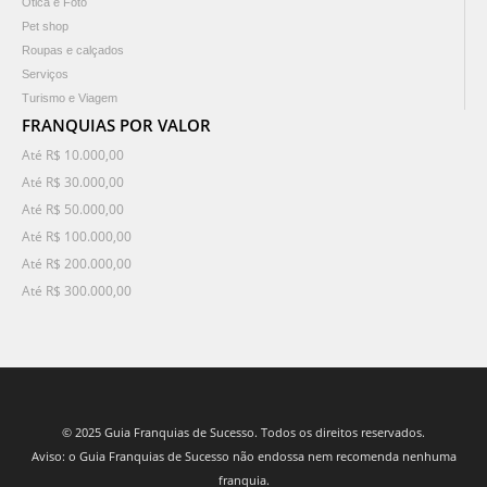
Ótica e Foto
Pet shop
Roupas e calçados
Serviços
Turismo e Viagem
FRANQUIAS POR VALOR
Até R$ 10.000,00
Até R$ 30.000,00
Até R$ 50.000,00
Até R$ 100.000,00
Até R$ 200.000,00
Até R$ 300.000,00
© 2025 Guia Franquias de Sucesso. Todos os direitos reservados.
Aviso: o Guia Franquias de Sucesso não endossa nem recomenda nenhuma
franquia.