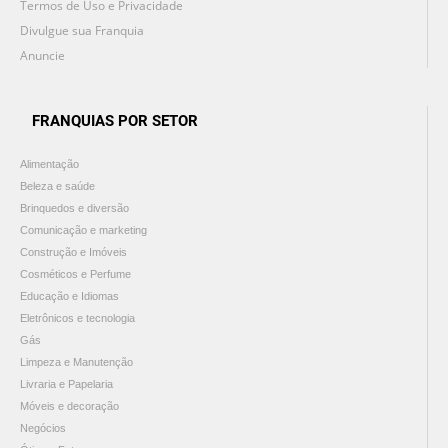
Termos de Uso e Privacidade
Divulgue sua Franquia
Anuncie
FRANQUIAS POR SETOR
Alimentação
Beleza e saúde
Brinquedos e diversão
Comunicação e marketing
Construção e Imóveis
Cosméticos e Perfume
Educação e Idiomas
Eletrônicos e tecnologia
Gás
Limpeza e Manutenção
Livraria e Papelaria
Móveis e decoração
Negócios