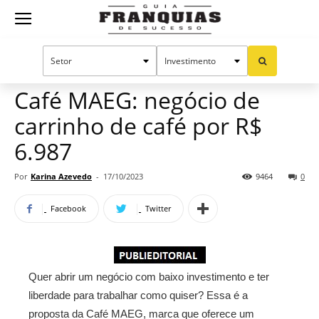
Guia
Home
Notícias
Mercado de franquias
Publieditorial
Franquias
Café MAEG: negócio de
carrinho de café por R$
de
6.987
Por
Karina Azevedo
-
17/10/2023
9464
0
Sucesso
Facebook
Twitter
Quer abrir um negócio com baixo investimento e ter
liberdade para trabalhar como quiser? Essa é a
proposta da Café MAEG, marca que oferece um