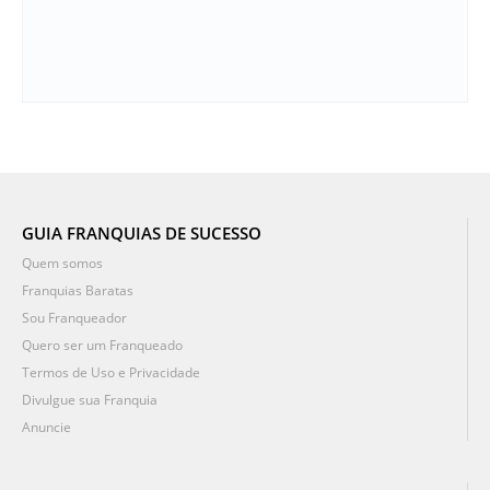
GUIA FRANQUIAS DE SUCESSO
Quem somos
Franquias Baratas
Sou Franqueador
Quero ser um Franqueado
Termos de Uso e Privacidade
Divulgue sua Franquia
Anuncie