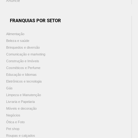
Anuncie
FRANQUIAS POR SETOR
Alimentação
Beleza e saúde
Brinquedos e diversão
Comunicação e marketing
Construção e Imóveis
Cosméticos e Perfume
Educação e Idiomas
Eletrônicos e tecnologia
Gás
Limpeza e Manutenção
Livraria e Papelaria
Móveis e decoração
Negócios
Ótica e Foto
Pet shop
Roupas e calçados