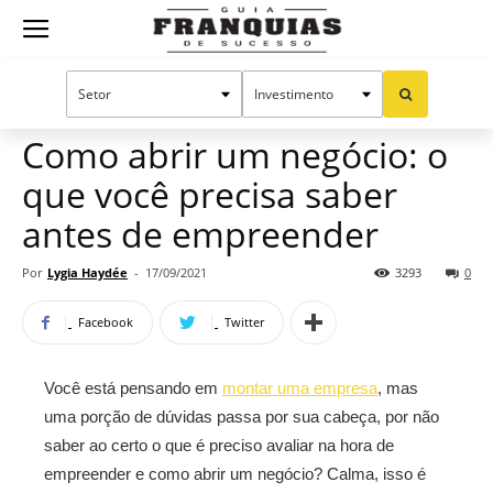
Guia
Home
Notícias
Empreendedorismo
Franquias
Como abrir um negócio: o
que você precisa saber
de
antes de empreender
Por
Lygia Haydée
-
17/09/2021
3293
0
Sucesso
Facebook
Twitter
Você está pensando em
montar uma empresa
, mas
uma porção de dúvidas passa por sua cabeça, por não
saber ao certo o que é preciso avaliar na hora de
empreender e como abrir um negócio? Calma, isso é