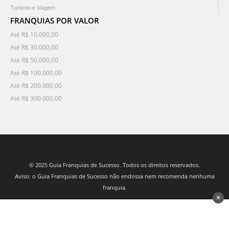
Turismo e Viagem
FRANQUIAS POR VALOR
Até R$ 10.000,00
Até R$ 30.000,00
Até R$ 50.000,00
Até R$ 100.000,00
Até R$ 200.000,00
Até R$ 300.000,00
© 2025 Guia Franquias de Sucesso. Todos os direitos reservados.
Aviso: o Guia Franquias de Sucesso não endossa nem recomenda nenhuma
franquia.
✕
desenvolvido por 3Nós