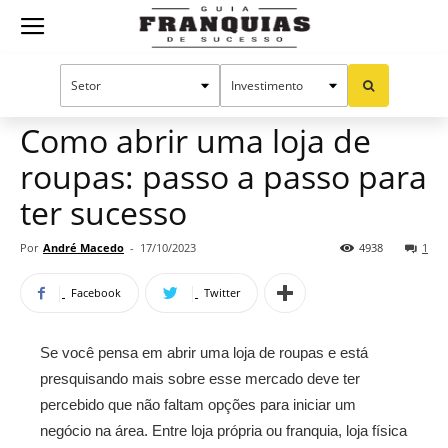
Guia
Home
Notícias
Empreendedorismo
Franquias
Como abrir uma loja de
roupas: passo a passo para
de
ter sucesso
Por
André Macedo
-
17/10/2023
4938
1
Sucesso
Facebook
Twitter
Se você pensa em abrir uma loja de roupas e está
presquisando mais sobre esse mercado deve ter
percebido que não faltam opções para iniciar um
negócio na área. Entre loja própria ou franquia, loja física