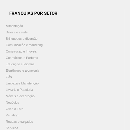
FRANQUIAS POR SETOR
Alimentação
Beleza e saúde
Brinquedos e diversão
Comunicação e marketing
Construção e Imóveis
Cosméticos e Perfume
Educação e Idiomas
Eletrônicos e tecnologia
Gás
Limpeza e Manutenção
Livraria e Papelaria
Móveis e decoração
Negócios
Ótica e Foto
Pet shop
Roupas e calçados
Serviços