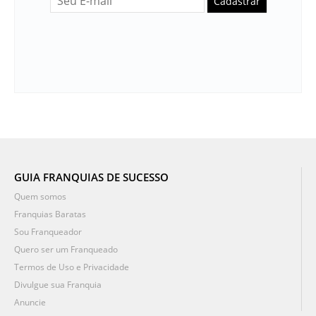
Cadastrar
GUIA FRANQUIAS DE SUCESSO
Quem somos
Franquias Baratas
Sou Franqueador
Quero ser um Franqueado
Termos de Uso e Privacidade
Divulgue sua Franquia
Anuncie