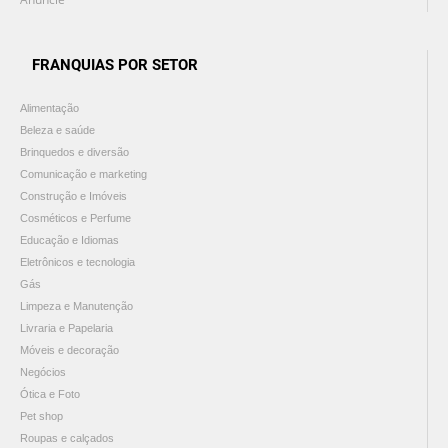
FRANQUIAS POR SETOR
Alimentação
Beleza e saúde
Brinquedos e diversão
Comunicação e marketing
Construção e Imóveis
Cosméticos e Perfume
Educação e Idiomas
Eletrônicos e tecnologia
Gás
Limpeza e Manutenção
Livraria e Papelaria
Móveis e decoração
Negócios
Ótica e Foto
Pet shop
Roupas e calçados