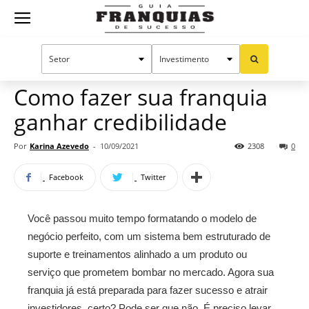
Guia
Home
Notícias
Manual do sucesso
Franquias
Como fazer sua franquia
ganhar credibilidade
de
Por
Karina Azevedo
-
10/09/2021
2308
0
Facebook
Twitter
Sucesso
Você passou muito tempo formatando o modelo de
negócio perfeito, com um sistema bem estruturado de
suporte e treinamentos alinhado a um produto ou
serviço que prometem bombar no mercado. Agora sua
franquia já está preparada para fazer sucesso e atrair
investidores, certo? Pode ser que não. É preciso levar