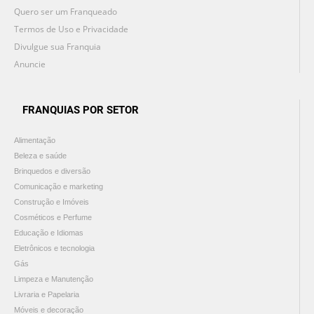
Quero ser um Franqueado
Termos de Uso e Privacidade
Divulgue sua Franquia
Anuncie
FRANQUIAS POR SETOR
Alimentação
Beleza e saúde
Brinquedos e diversão
Comunicação e marketing
Construção e Imóveis
Cosméticos e Perfume
Educação e Idiomas
Eletrônicos e tecnologia
Gás
Limpeza e Manutenção
Livraria e Papelaria
Móveis e decoração