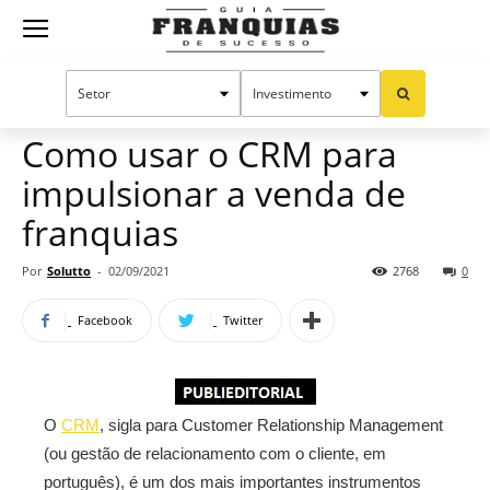
Guia
Home
Notícias
Manual do sucesso
Franquias
Como usar o CRM para
impulsionar a venda de
de
franquias
Por
Solutto
-
02/09/2021
2768
0
Sucesso
Facebook
Twitter
O
CRM
, sigla para Customer Relationship Management
(ou gestão de relacionamento com o cliente, em
português), é um dos mais importantes instrumentos