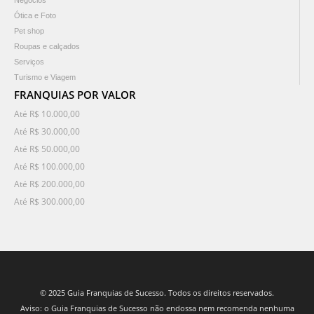
Negócios
Ótica e Foto
Pet shop
Roupas e calçados
Serviços
Turismo e Viagem
FRANQUIAS POR VALOR
Até R$ 10.000,00
Até R$ 30.000,00
Até R$ 50.000,00
Até R$ 100.000,00
Até R$ 200.000,00
Até R$ 300.000,00
© 2025 Guia Franquias de Sucesso. Todos os direitos reservados.
Aviso: o Guia Franquias de Sucesso não endossa nem recomenda nenhuma