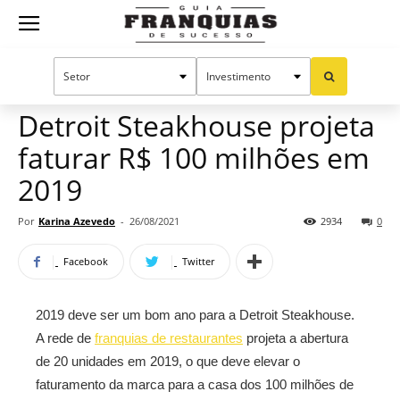
Guia
Home
Notícias
Mercado de franquias
Franquias
Detroit Steakhouse projeta
faturar R$ 100 milhões em
de
2019
Por
Karina Azevedo
-
26/08/2021
2934
0
Sucesso
Facebook
Twitter
2019 deve ser um bom ano para a Detroit Steakhouse.
A rede de
franquias de restaurantes
projeta a abertura
de 20 unidades em 2019, o que deve elevar o
faturamento da marca para a casa dos 100 milhões de