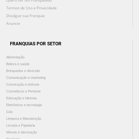
Quero ser um Franqueado
Termos de Uso e Privacidade
Divulgue sua Franquia
Anuncie
FRANQUIAS POR SETOR
Alimentação
Beleza e saúde
Brinquedos e diversão
Comunicação e marketing
Construção e Imóveis
Cosméticos e Perfume
Educação e Idiomas
Eletrônicos e tecnologia
Gás
Limpeza e Manutenção
Livraria e Papelaria
Móveis e decoração