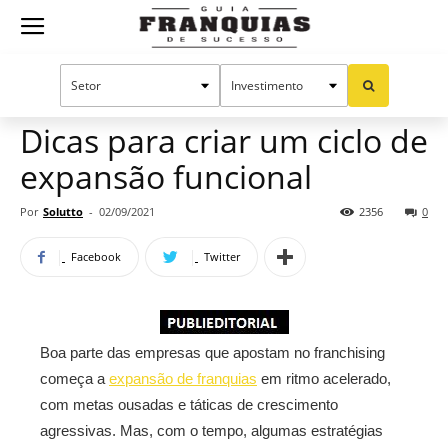
Guia
Home
Notícias
Manual do sucesso
Franquias
Dicas para criar um ciclo de
expansão funcional
de
Por
Solutto
-
02/09/2021
2356
0
Facebook
Twitter
Sucesso
Boa parte das empresas que apostam no franchising
começa a
expansão de franquias
em ritmo acelerado,
com metas ousadas e táticas de crescimento
agressivas. Mas, com o tempo, algumas estratégias