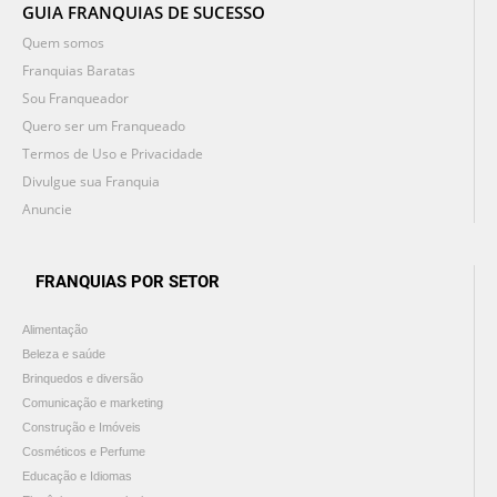
GUIA FRANQUIAS DE SUCESSO
Quem somos
Franquias Baratas
Sou Franqueador
Quero ser um Franqueado
Termos de Uso e Privacidade
Divulgue sua Franquia
Anuncie
FRANQUIAS POR SETOR
Alimentação
Beleza e saúde
Brinquedos e diversão
Comunicação e marketing
Construção e Imóveis
Cosméticos e Perfume
Educação e Idiomas