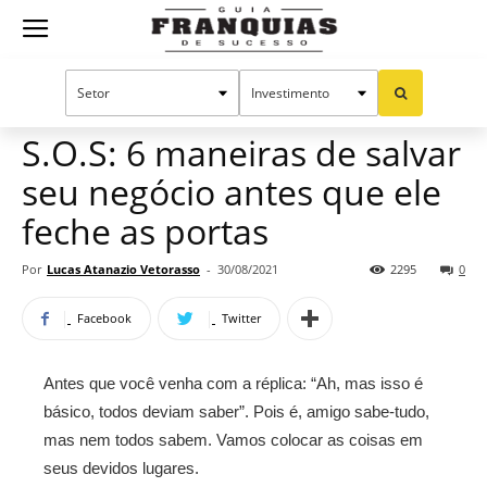
Guia
Home
Notícias
Artigos
Franquias
S.O.S: 6 maneiras de salvar
seu negócio antes que ele
de
feche as portas
Por
Lucas Atanazio Vetorasso
-
30/08/2021
2295
0
Sucesso
Facebook
Twitter
Antes que você venha com a réplica: “Ah, mas isso é
básico, todos deviam saber”. Pois é, amigo sabe-tudo,
mas nem todos sabem. Vamos colocar as coisas em
seus devidos lugares.