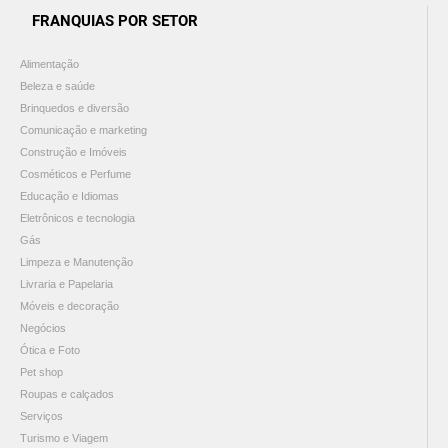
FRANQUIAS POR SETOR
Alimentação
Beleza e saúde
Brinquedos e diversão
Comunicação e marketing
Construção e Imóveis
Cosméticos e Perfume
Educação e Idiomas
Eletrônicos e tecnologia
Gás
Limpeza e Manutenção
Livraria e Papelaria
Móveis e decoração
Negócios
Ótica e Foto
Pet shop
Roupas e calçados
Serviços
Turismo e Viagem