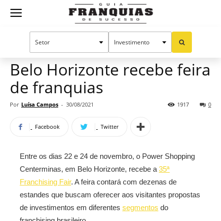
Guia
Home
Notícias
Mercado de franquias
Franquias
Belo Horizonte recebe feira
de franquias
de
Por
Luísa Campos
-
30/08/2021
1917
0
Facebook
Twitter
Sucesso
Entre os dias 22 e 24 de novembro, o Power Shopping
Centerminas, em Belo Horizonte, recebe a
35ª
Franchising Fair
. A feira contará com dezenas de
estandes que buscam oferecer aos visitantes propostas
de investimentos em diferentes
segmentos
do
franchising brasileiro.