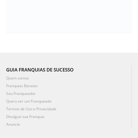
GUIA FRANQUIAS DE SUCESSO
Quem somos
Franquias Baratas
Sou Franqueador
Quero ser um Franqueado
Termos de Uso e Privacidade
Divulgue sua Franquia
Anuncie