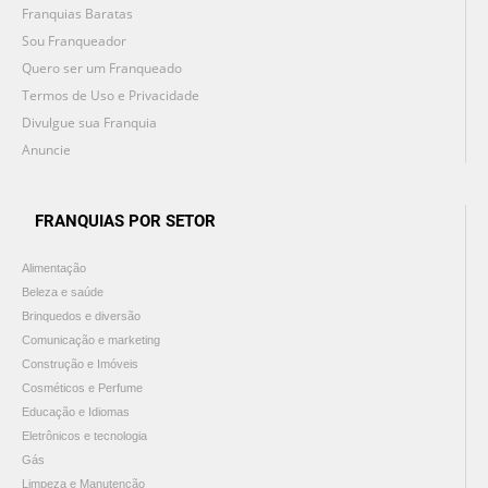
Franquias Baratas
Sou Franqueador
Quero ser um Franqueado
Termos de Uso e Privacidade
Divulgue sua Franquia
Anuncie
FRANQUIAS POR SETOR
Alimentação
Beleza e saúde
Brinquedos e diversão
Comunicação e marketing
Construção e Imóveis
Cosméticos e Perfume
Educação e Idiomas
Eletrônicos e tecnologia
Gás
Limpeza e Manutenção