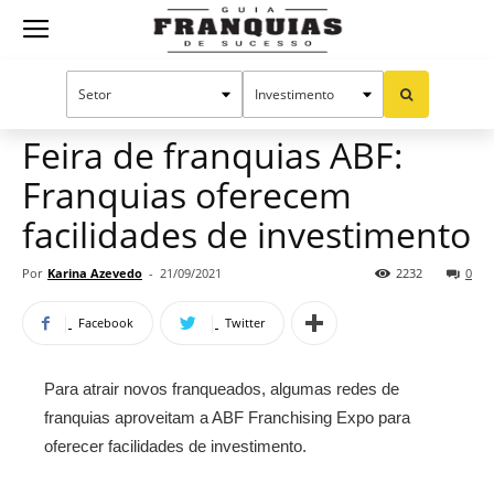
Guia
Home
Notícias
Mercado de franquias
Franquias
Feira de franquias ABF:
Franquias oferecem
de
facilidades de investimento
Por
Karina Azevedo
-
21/09/2021
2232
0
Sucesso
Facebook
Twitter
Para atrair novos franqueados, algumas redes de
franquias aproveitam a ABF Franchising Expo para
oferecer facilidades de investimento.