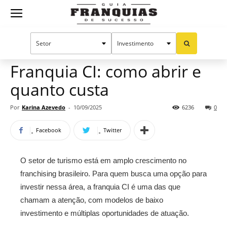
Guia
Home
Notícias
Mercado de franquias
Franquias
Franquia CI: como abrir e
quanto custa
de
Por
Karina Azevedo
-
10/09/2025
6236
0
Facebook
Twitter
Sucesso
O setor de turismo está em amplo crescimento no
franchising brasileiro. Para quem busca uma opção para
investir nessa área, a franquia CI é uma das que
chamam a atenção, com modelos de baixo
investimento e múltiplas oportunidades de atuação.