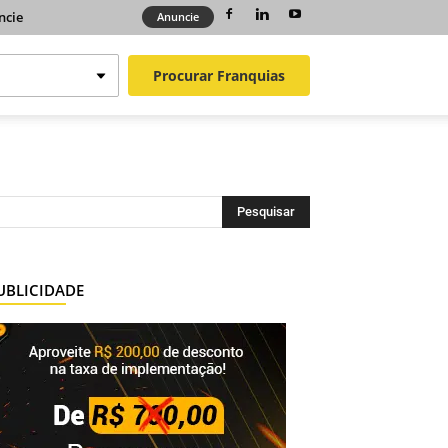
ncie
Anuncie
Procurar
Franquias
UBLICIDADE