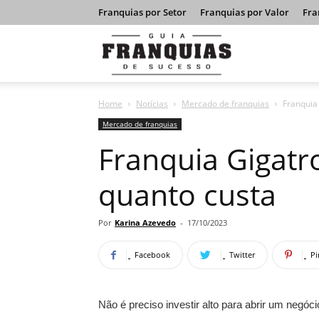
Franquias por Setor
Franquias por Valor
Fra
Guia
Home
Notícias
Mercado de franquias
Franquia
Franquias
Mercado de franquias
Franquia Gigatr
de
quanto custa
Sucesso
Por
Karina Azevedo
-
17/10/2023
Facebook
Twitter
Pi
Não é preciso investir alto para abrir um negó