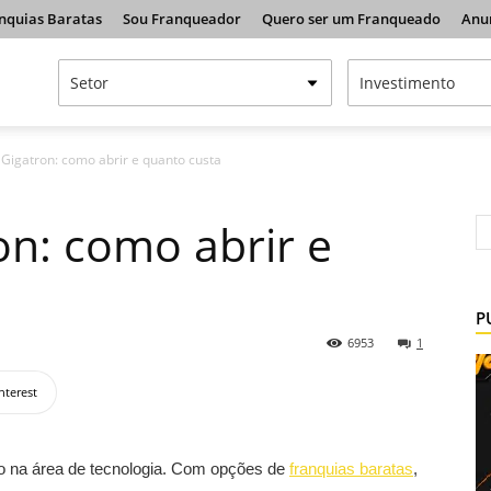
nquias Baratas
Sou Franqueador
Quero ser um Franqueado
Anu
 Gigatron: como abrir e quanto custa
on: como abrir e
P
6953
1
nterest
cio na área de tecnologia. Com opções de
franquias baratas
,