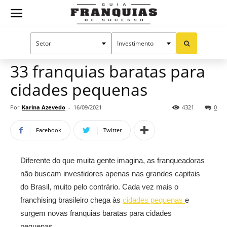
Guia
Home
Notícias
Oportunidades e tendências
Franquias
33 franquias baratas para
cidades pequenas
de
Por
Karina Azevedo
-
16/09/2021
4321
0
Facebook
Twitter
Sucesso
Diferente do que muita gente imagina, as franqueadoras
não buscam investidores apenas nas grandes capitais
do Brasil, muito pelo contrário. Cada vez mais o
franchising brasileiro chega às
cidades pequenas
e
surgem novas franquias baratas para cidades
pequenas.