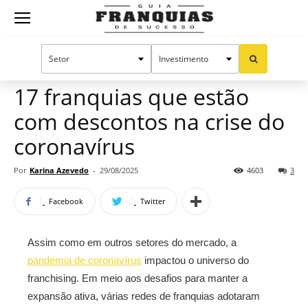
Guia
Home
Notícias
Oportunidades e tendências
Franquias
17 franquias que estão
com descontos na crise do
de
coronavírus
Por
Karina Azevedo
-
29/08/2025
4603
3
Sucesso
Facebook
Twitter
Assim como em outros setores do mercado, a
pandemia de coronavírus
impactou o universo do
franchising. Em meio aos desafios para manter a
expansão ativa, várias redes de franquias adotaram