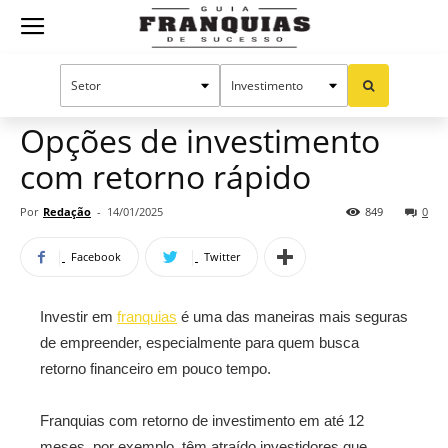
Guia
Home
Notícias
Oportunidades e tendências
Franquias
Opções de investimento
com retorno rápido
de
Por
Redação
-
14/01/2025
849
0
Facebook
Twitter
Sucesso
Investir em
franquias
é uma das maneiras mais seguras
de empreender, especialmente para quem busca
retorno financeiro em pouco tempo.
Franquias com retorno de investimento em até 12
meses, por exemplo, têm atraído investidores que