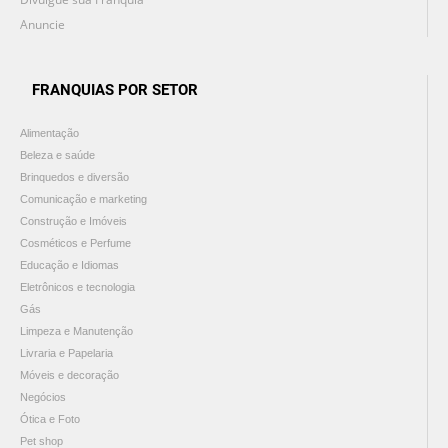
Anuncie
FRANQUIAS POR SETOR
Alimentação
Beleza e saúde
Brinquedos e diversão
Comunicação e marketing
Construção e Imóveis
Cosméticos e Perfume
Educação e Idiomas
Eletrônicos e tecnologia
Gás
Limpeza e Manutenção
Livraria e Papelaria
Móveis e decoração
Negócios
Ótica e Foto
Pet shop