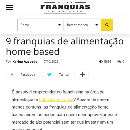
Guia
Home
Notícias
Oportunidades e tendências
Franquias
9 franquias de alimentação
home based
de
Por
Karina Azevedo
-
17/10/2023
5686
0
Facebook
Twitter
Sucesso
É possível empreender no franchising na área de
alimentação e
trabalhar em casa
? Apesar de serem
menos comuns, as franquias de alimentação home
based abrem as portas para quem quer aproveitar esse
mercado de alto potencial sem ter que investir em um
ponto comercial.