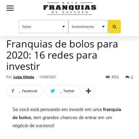
Guia
Home
Notícias
Oportunidades e tendências
Franquias
Franquias de bolos para
2020: 16 redes para
de
investir
Por
Luiza Olinda
-
13/09/2021
4552
0
Sucesso
Facebook
Twitter
Se você está pensando em investir em uma
franquia
de bolos
, tem grandes chances de entrar em um
negócio de sucesso!