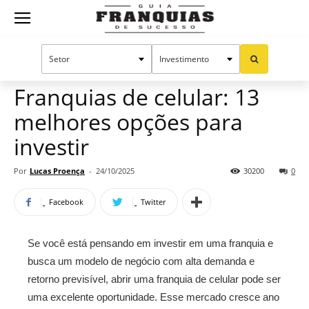
Guia
Home
Notícias
Oportunidades e tendências
Franquias
Franquias de celular: 13
melhores opções para
de
investir
Por
Lucas Proença
-
24/10/2025
30200
0
Sucesso
Facebook
Twitter
Se você está pensando em investir em uma franquia e
busca um modelo de negócio com alta demanda e
retorno previsível, abrir uma franquia de celular pode ser
uma excelente oportunidade. Esse mercado cresce ano