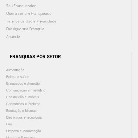
Sou Franqueador
Quero ser um Franqueado
Termos de Uso e Privacidade
Divulgue sua Franquia
Anuncie
FRANQUIAS POR SETOR
Alimentação
Beleza e saúde
Brinquedos e diversão
Comunicação e marketing
Construção e Imóveis
Cosméticos e Perfume
Educação e Idiomas
Eletrônicos e tecnologia
Gás
Limpeza e Manutenção
Livraria e Papelaria