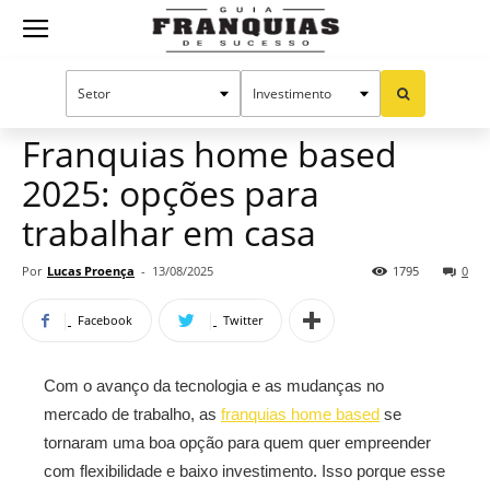
Guia
Home
Notícias
Oportunidades e tendências
Franquias
Franquias home based
2025: opções para
de
trabalhar em casa
Por
Lucas Proença
-
13/08/2025
1795
0
Sucesso
Facebook
Twitter
Com o avanço da tecnologia e as mudanças no
mercado de trabalho, as
franquias home based
se
tornaram uma boa opção para quem quer empreender
com flexibilidade e baixo investimento. Isso porque esse