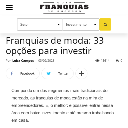
Guia
Home
Notícias
Oportunidades e tendências
Franquias
Franquias de moda: 33
opções para investir
de
Por
Luísa Campos
-
03/02/2023
15614
0
Facebook
Twitter
Sucesso
Compondo um dos segmentos mais tradicionais do
mercado, as franquias de moda estão na mira de
empreendedores. E, o melhor: é possível entrar nessa
área com baixo investimento e até mesmo trabalhando
em casa.