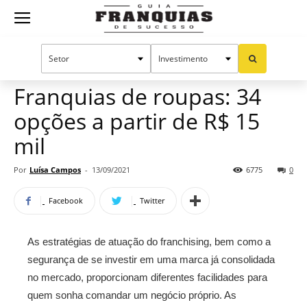
Guia
Home
Notícias
Oportunidades e tendências
Franquias
Franquias de roupas: 34
opções a partir de R$ 15
de
mil
Por
Luísa Campos
-
13/09/2021
6775
0
Sucesso
Facebook
Twitter
As estratégias de atuação do franchising, bem como a
segurança de se investir em uma marca já consolidada
no mercado, proporcionam diferentes facilidades para
quem sonha comandar um negócio próprio. As