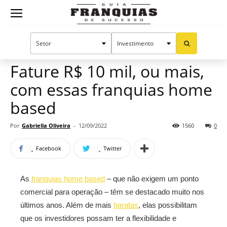
Guia
Home
Notícias
Oportunidades e tendências
Franquias
Fature R$ 10 mil, ou mais,
com essas franquias home
de
based
Por
Gabriella Oliveira
-
12/09/2022
1560
0
Sucesso
Facebook
Twitter
As
franquias home based
– que não exigem um ponto
comercial para operação – têm se destacado muito nos
últimos anos. Além de mais
baratas
, elas possibilitam
que os investidores possam ter a flexibilidade e