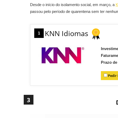
Desde o início do isolamento social, em março, a
K
passou pelo período de quarentena sem ter nenh
KNN Idiomas
1
Investim
Faturam
Prazo de
Pedir
3