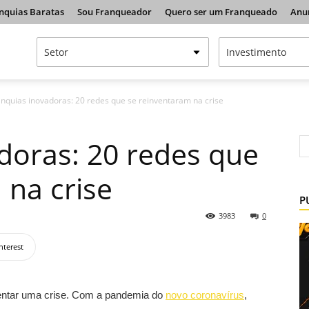
nquias Baratas
Sou Franqueador
Quero ser um Franqueado
Anu
anquias inovadoras: 20 redes que se reinventaram na crise
doras: 20 redes que
 na crise
P
3983
0
nterest
rentar uma crise. Com a pandemia do
novo coronavírus
,