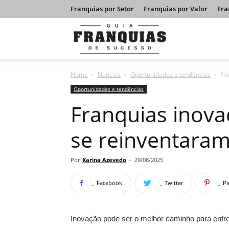
Franquias por Setor
Franquias por Valor
Fra
Guia
Home
Notícias
Oportunidades e tendências
Fr
Franquias
Oportunidades e tendências
Franquias inova
de
se reinventaram
Sucesso
Por
Karina Azevedo
-
29/08/2025
Facebook
Twitter
Pi
Inovação pode ser o melhor caminho para enf