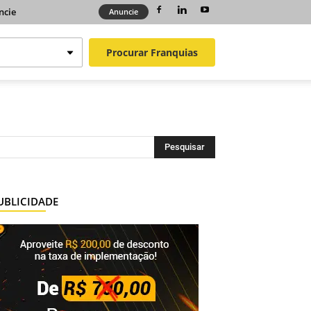
ncie
Anuncie
Procurar
Franquias
UBLICIDADE