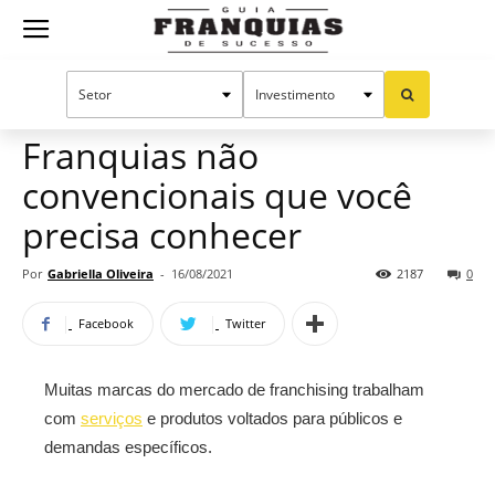
Guia
Home
Notícias
Oportunidades e tendências
Franquias
Franquias não
convencionais que você
de
precisa conhecer
Por
Gabriella Oliveira
-
16/08/2021
2187
0
Sucesso
Facebook
Twitter
Muitas marcas do mercado de franchising trabalham
com
serviços
e produtos voltados para públicos e
demandas específicos.