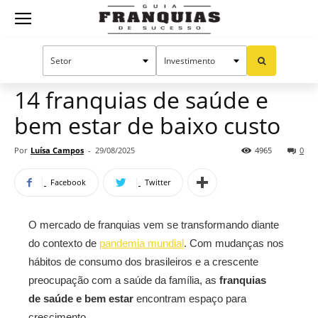
Guia
Home
Notícias
Oportunidades e tendências
Franquias
14 franquias de saúde e
bem estar de baixo custo
de
Por
Luísa Campos
-
29/08/2025
4965
0
Facebook
Twitter
Sucesso
O mercado de franquias vem se transformando diante
do contexto de
pandemia mundial
. Com mudanças nos
hábitos de consumo dos brasileiros e a crescente
preocupação com a saúde da família, as
franquias
de saúde e bem estar
encontram espaço para
crescimento.