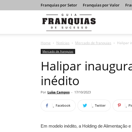
Franquias por Setor
Franquias por Valor
Fra
Guia
Home
Notícias
Mercado de franquias
Halipar 
Franquias
Mercado de franquias
Halipar inaugur
de
inédito
Sucesso
Por
Luísa Campos
-
17/10/2023
Facebook
Twitter
Pi
Em modelo inédito, a Holding de Alimentação e