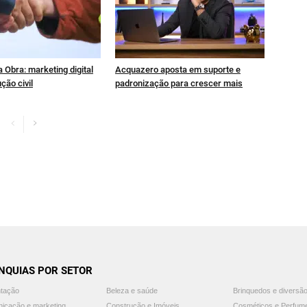
 Obra: marketing digital
Acquazero aposta em suporte e
ção civil
padronização para crescer mais
NQUIAS POR SETOR
ntação
Beleza e saúde
Brinquedos e diversã
icação e marketing
Construção e Imóveis
Cosméticos e Perfum