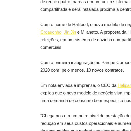
de reunir quatro marcas em um único sistema 
compartilhada e será instalada próxima a centro
Com o nome de Halifood, o novo modelo de neg
Croasonho
,
Jin Jin
e Milanetto. A proposta da H
refeições, em um sistema de cozinha comparti
comerciais.
Com a primeira inauguração no Parque Corporat
2020 com, pelo menos, 10 novos contratos.
Em nota enviada à imprensa, o CEO da
Halipar
explica que o novo modelo de negócio visa impu
uma demanda de consumo bem específica nos 
“Chegamos em um outro nível de prestação de
redução em seus custos operacionais e aumento
do consumidor, que poderá escolher entre div