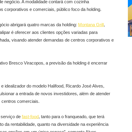
de negócio. A modalidade contará com cozinha
s corporativos e comerciais, público foco da holding.
ócio abrigará quatro marcas da holding:
Montana Grill
,
alipar é oferecer aos clientes opções variadas para
lhada, visando atender demandas de centros corporativos e
ivo Bresco Viracopos, a previsão da holding é encerrar
e idealizador do modelo Halifood, Ricardo José Alves,
lsionar a entrada de novos investidores, além de atender
centros comerciais.
 serviço de
fast-food
, tanto para o franqueado, que terá
 da rentabilidade, quanto na diversidade na experiência
ersas opções em um único espaço”, comenta Alves.