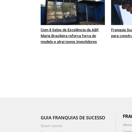
Com 8 Selos de Excelência da ABF,
Franquia Sua
Maria Brasileira reforça força do
para constru
modelo e atrai novos investidores
FRA
GUIA FRANQUIAS DE SUCESSO
Quem somos
Alime
Comun