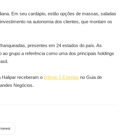
aliana. Em seu cardápio, estão opções de massas, saladas
 investimento na autonomia dos clientes, que montam os
s franqueadas, presentes em 24 estados do país. As
o ao grupo a referência como uma dos principais holdings
asil.
a Halipar receberam o
prêmio 5 Estrelas
no Guia de
randes Negócios.
nterest