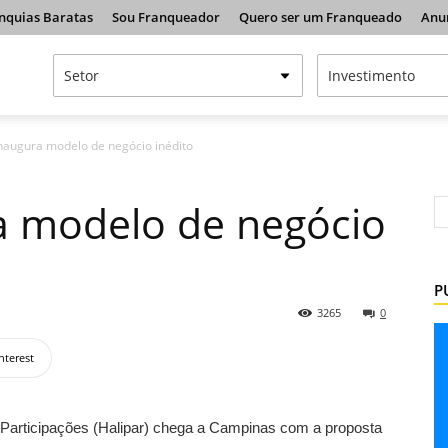
nquias Baratas
Sou Franqueador
Quero ser um Franqueado
Anu
inaugura modelo de negócio inédito
a modelo de negócio
P
3265
0
nterest
 Participações (Halipar) chega a Campinas com a proposta