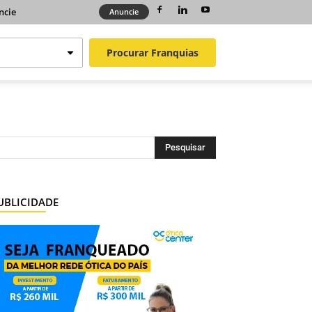
ncie
Anuncie
Procurar
Franquias
UBLICIDADE