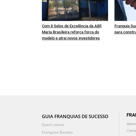
Com 8 Selos de Excelência da ABF,
Franquia Sua
Maria Brasileira reforça força do
para constru
modelo e atrai novos investidores
FRA
GUIA FRANQUIAS DE SUCESSO
Quem somos
Alime
Comun
Franquias Baratas