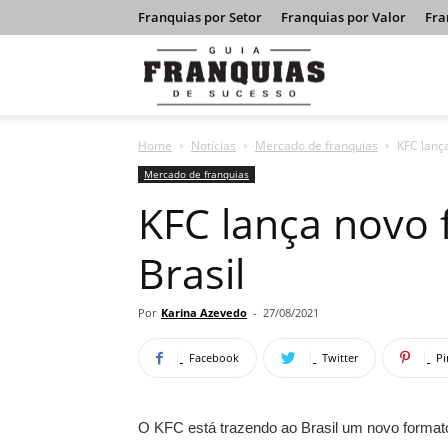
Franquias por Setor
Franquias por Valor
Fra
Guia
Home
Notícias
Mercado de franquias
KFC lança
Franquias
Mercado de franquias
KFC lança novo 
de
Brasil
Sucesso
Por
Karina Azevedo
-
27/08/2021
Facebook
Twitter
Pi
O KFC está trazendo ao Brasil um novo formato 