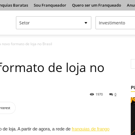
nquias Baratas
Sou Franqueador
Quero ser um Franqueado
Anu
 novo formato de loja no Brasil
formato de loja no
P
1970
0
nterest
de loja. A partir de agora, a rede de
franquias de frango