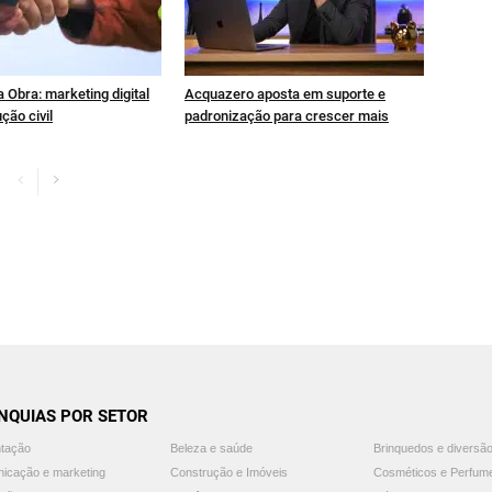
 Obra: marketing digital
Acquazero aposta em suporte e
ção civil
padronização para crescer mais
NQUIAS POR SETOR
ntação
Beleza e saúde
Brinquedos e diversã
icação e marketing
Construção e Imóveis
Cosméticos e Perfum