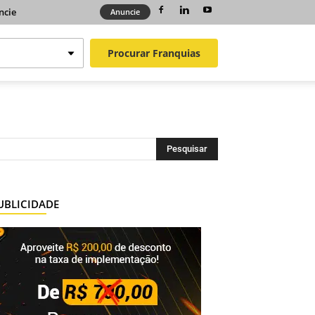
ncie
Anuncie
Procurar
Franquias
UBLICIDADE