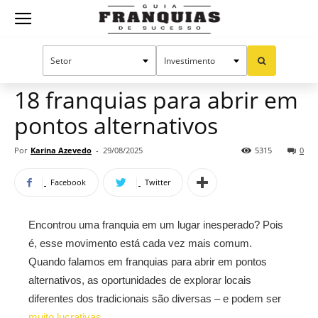
Guia
Home
Notícias
Oportunidades e tendências
Franquias
18 franquias para abrir em
pontos alternativos
de
Por
Karina Azevedo
-
29/08/2025
5315
0
Facebook
Twitter
Sucesso
Encontrou uma franquia em um lugar inesperado? Pois
é, esse movimento está cada vez mais comum.
Quando falamos em franquias para abrir em pontos
alternativos, as oportunidades de explorar locais
diferentes dos tradicionais são diversas – e podem ser
muito lucrativas
.