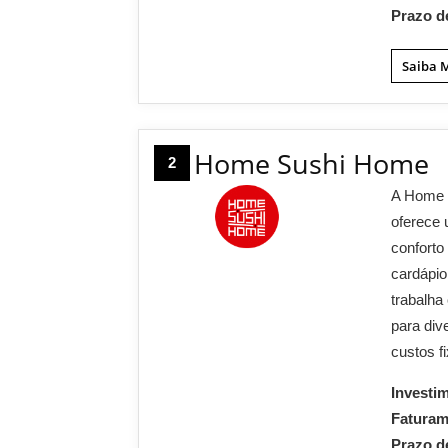
Prazo d
Saiba 
Home Sushi Home
2
A Home S
oferece 
conforto
cardápio
trabalh
para div
custos f
Investi
Fatura
Prazo d