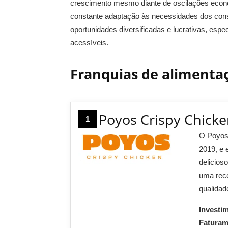
crescimento mesmo diante de oscilações econô
constante adaptação às necessidades dos con
oportunidades diversificadas e lucrativas, es
acessíveis.
Franquias de alimenta
Poyos Crispy Chick
1
O Poyos 
2019, e e
delicios
uma rece
qualidad
Investi
Fatura