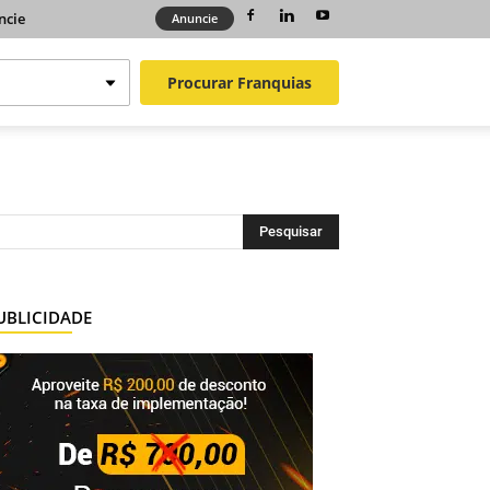
ncie
Anuncie
Procurar
Franquias
UBLICIDADE