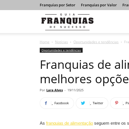
Franquias por Setor
Franquias por Valor
Fra
Guia
Home
Notícias
Oportunidades e tendências
Fr
Franquias
Oportunidades e tendências
Franquias de al
de
melhores opçõe
Sucesso
Por
Lara Alves
-
19/11/2025
Facebook
Twitter
Pi
As
franquias de alimentação
seguem entre os se