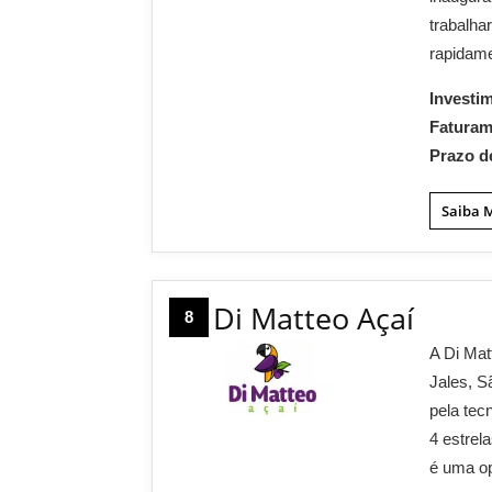
trabalha
rapidame
Investi
Fatura
Prazo d
Saiba 
Di Matteo Açaí
8
A Di Mat
Jales, S
pela tec
4 estrel
é uma op