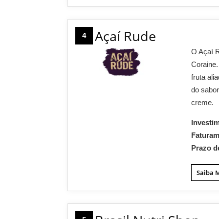
Açaí Rude
4
O Açaí 
Coraine.
fruta al
do sabor
creme.
Investi
Fatura
Prazo d
Saiba 