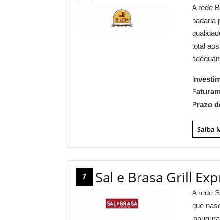
A rede B
padaria 
qualidad
total ao
adéquam 
Investi
Fatura
Prazo d
Saiba 
Sal e Brasa Grill Exp
7
A rede S
que nasc
inaugura