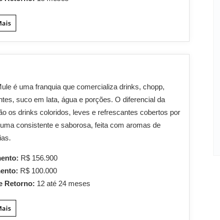
Mais
ule é uma franquia que comercializa drinks, chopp,
antes, suco em lata, água e porções. O diferencial da
o os drinks coloridos, leves e refrescantes cobertos por
uma consistente e saborosa, feita com aromas de
ias.
mento:
R$ 156.900
mento:
R$ 100.000
e Retorno:
12 até 24 meses
Mais