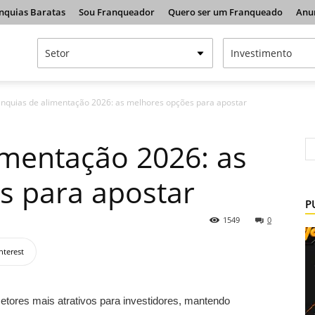
nquias Baratas
Sou Franqueador
Quero ser um Franqueado
Anu
anquias de alimentação 2026: as melhores opções para apostar
imentação 2026: as
s para apostar
P
1549
0
nterest
tores mais atrativos para investidores, mantendo