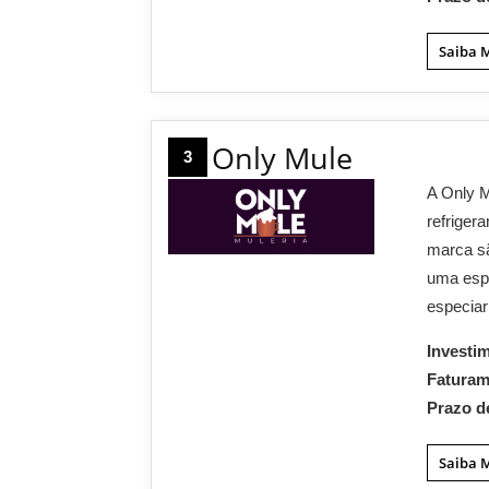
Saiba 
Only Mule
3
A Only M
refriger
marca sã
uma esp
especiar
Investi
Fatura
Prazo d
Saiba 