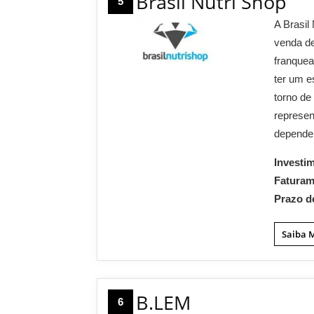
Brasil Nutri Shop
5
A Brasil
venda de
franquea
ter um e
torno de
represen
depende
Investi
Fatura
Prazo d
Saiba 
B.LEM
6