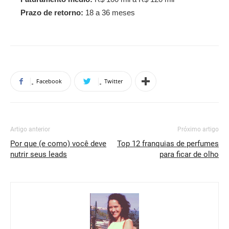
Prazo de retorno:
18 a 36 meses
Facebook
Twitter
Artigo anterior
Próximo artigo
Por que (e como) você deve
Top 12 franquias de perfumes
nutrir seus leads
para ficar de olho