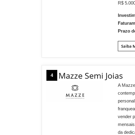
R$ 5.000
Investi
Fatura
Prazo d
Saiba 
Mazze Semi Joias
4
A Mazze 
contempo
personal
franque
vender p
mensais
da dedic