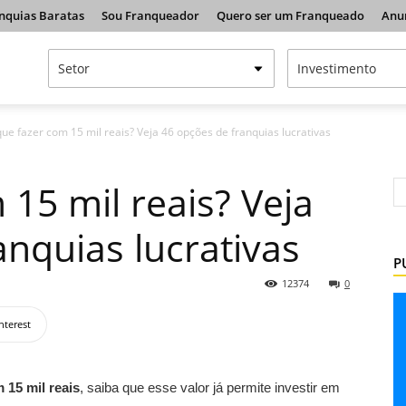
nquias Baratas
Sou Franqueador
Quero ser um Franqueado
Anu
ue fazer com 15 mil reais? Veja 46 opções de franquias lucrativas
15 mil reais? Veja
anquias lucrativas
P
12374
0
nterest
 15 mil reais
, saiba que esse valor já permite investir em