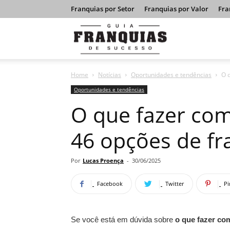
Franquias por Setor
Franquias por Valor
Fra
Guia
Home
Notícias
Oportunidades e tendências
O q
Franquias
Oportunidades e tendências
O que fazer com 
de
46 opções de fr
Sucesso
Por
Lucas Proença
-
30/06/2025
Facebook
Twitter
Pi
Se você está em dúvida sobre
o que fazer com