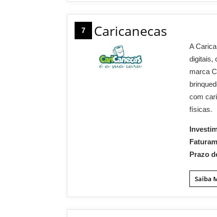
Caricanecas
7
A Caric
digitais
marca Ca
brinqued
com car
físicas.
Investi
Fatura
Prazo d
Saiba 