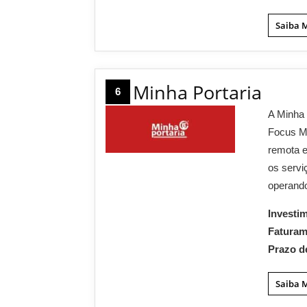
Saiba 
Minha Portaria
6
A Minha 
Focus Mi
remota e
os servi
operand
Investi
Fatura
Prazo d
Saiba 