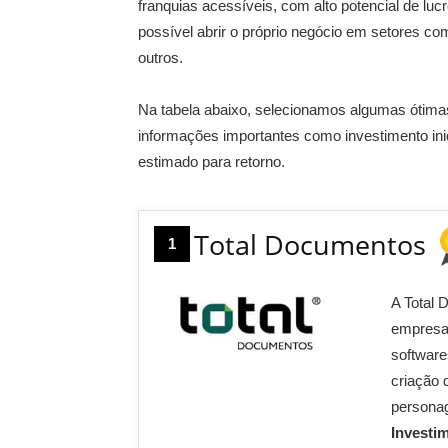
franquias acessíveis, com alto potencial de lu
possível abrir o próprio negócio em setores co
outros.
Na tabela abaixo, selecionamos algumas ótimas
informações importantes como investimento ini
estimado para retorno.
Total Documentos
1
A Total 
empresas
software
criação 
persona
Investi