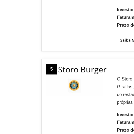
Investi
Fatura
Prazo d
Saiba 
Storo Burger
5
O Storo 
Giraffas
do resta
próprias
Investi
Fatura
Prazo d