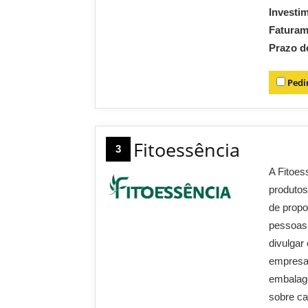
Investi
Fatura
Prazo d
Pedi
Fitoessência
3
A Fitoes
produtos
de propo
pessoas.
divulgar
empresa 
embalag
sobre ca