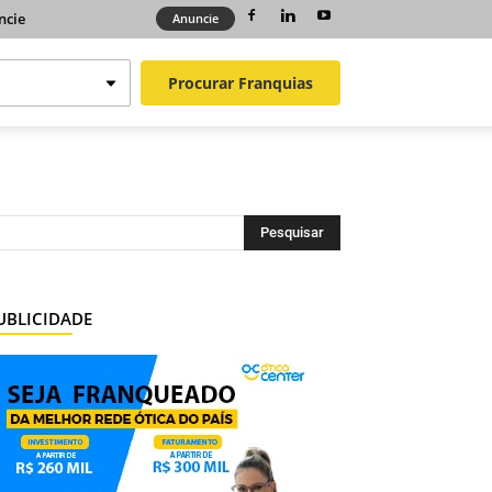
ncie
Anuncie
Procurar
Franquias
UBLICIDADE