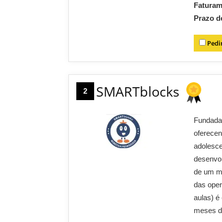
Fatura
Prazo d
Pedi
SMARTblocks
2
Fundada
oferecen
adolesce
desenvol
de um mo
das oper
aulas) é
meses de