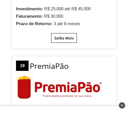
Investimento:
R$ 25.000 até R$ 45.000
Faturamento:
R$ 30.000
Prazo de Retorno:
3 até 8 meses
Saiba Mais
PremiaPão
19
✕
A PremiaPão é uma rede de franquias de
publicidade em sacos de pão. A proposta da rede é
oferecer o serviço de anúncio nas embalagens de