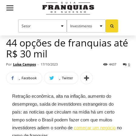
Guia
Home
Notícias
Oportunidades e tendências
Franquias
44 opções de franquias até
R$ 30 mil
de
Por
Luísa Campos
-
17/10/2023
4437
6
Facebook
Twitter
Sucesso
Retração econômica, alta na inflação, aumento do
desemprego, saída de investidores estrangeiros do
país: as notícias que circulam na mídia há um certo
tempo sobre o Brasil podem fazer com que muitos
investidores adiem o sonho de
começar um negócio
no
ramo de franquias.