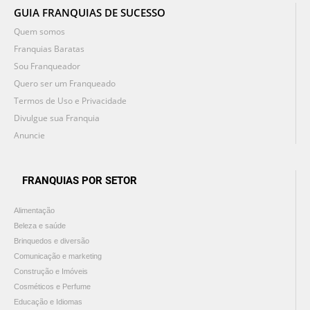
GUIA FRANQUIAS DE SUCESSO
Quem somos
Franquias Baratas
Sou Franqueador
Quero ser um Franqueado
Termos de Uso e Privacidade
Divulgue sua Franquia
Anuncie
FRANQUIAS POR SETOR
Alimentação
Beleza e saúde
Brinquedos e diversão
Comunicação e marketing
Construção e Imóveis
Cosméticos e Perfume
Educação e Idiomas