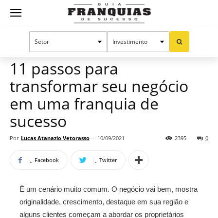
Guia
Home
Notícias
Artigos
Franquias
11 passos para
transformar seu negócio
de
em uma franquia de
sucesso
Sucesso
Por
Lucas Atanazio Vetorasso
-
10/09/2021
2395
0
Facebook
Twitter
É um cenário muito comum. O negócio vai bem, mostra
originalidade, crescimento, destaque em sua região e
alguns clientes começam a abordar os proprietários