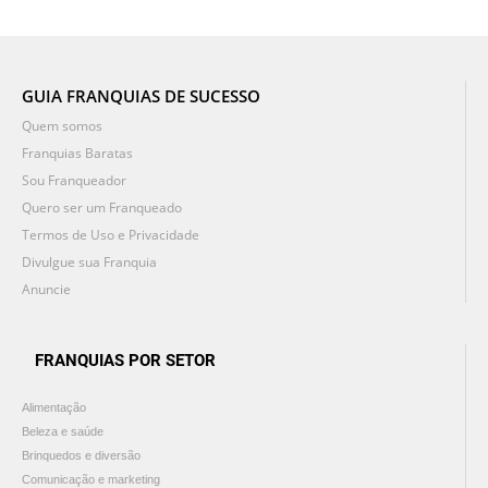
GUIA FRANQUIAS DE SUCESSO
Quem somos
Franquias Baratas
Sou Franqueador
Quero ser um Franqueado
Termos de Uso e Privacidade
Divulgue sua Franquia
Anuncie
FRANQUIAS POR SETOR
Alimentação
Beleza e saúde
Brinquedos e diversão
Comunicação e marketing