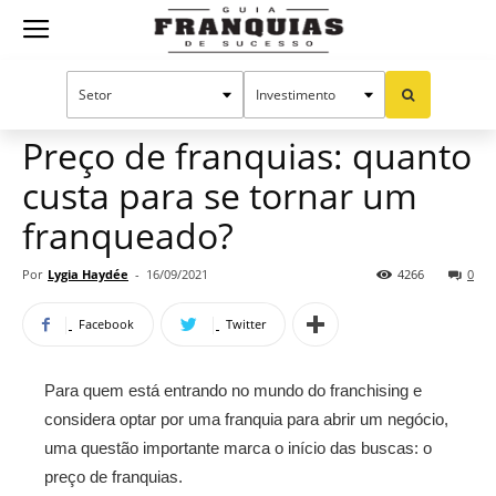
Guia
Home
Notícias
Dicas para franqueados
Franquias
Preço de franquias: quanto
custa para se tornar um
de
franqueado?
Por
Lygia Haydée
-
16/09/2021
4266
0
Sucesso
Facebook
Twitter
Para quem está entrando no mundo do franchising e
considera optar por uma franquia para abrir um negócio,
uma questão importante marca o início das buscas: o
preço de franquias.