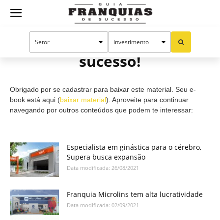
Guia
Cadastro efetuado com
sucesso!
Franquias
Obrigado por se cadastrar para baixar este material. Seu e-
de
book está aqui (
baixar material
). Aproveite para continuar
navegando por outros conteúdos que podem te interessar:
Sucesso
Especialista em ginástica para o cérebro,
Supera busca expansão
Data modificada: 26/08/2021
Franquia Microlins tem alta lucratividade
Data modificada: 02/09/2021