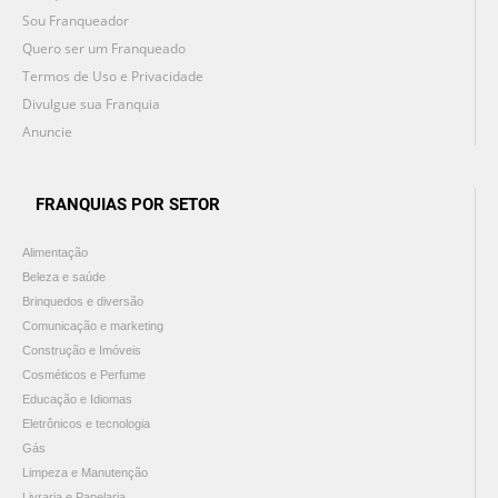
Sou Franqueador
Quero ser um Franqueado
Termos de Uso e Privacidade
Divulgue sua Franquia
Anuncie
FRANQUIAS POR SETOR
Alimentação
Beleza e saúde
Brinquedos e diversão
Comunicação e marketing
Construção e Imóveis
Cosméticos e Perfume
Educação e Idiomas
Eletrônicos e tecnologia
Gás
Limpeza e Manutenção
Livraria e Papelaria