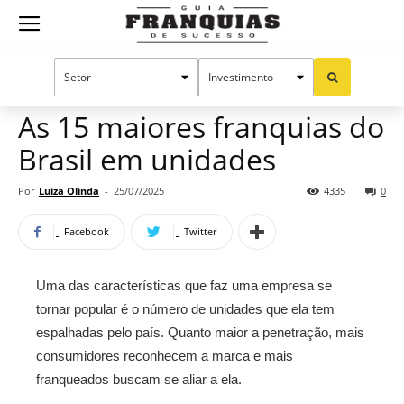
Guia
Home
Notícias
Oportunidades e tendências
Franquias
As 15 maiores franquias do
Brasil em unidades
de
Por
Luiza Olinda
-
25/07/2025
4335
0
Facebook
Twitter
Sucesso
Uma das características que faz uma empresa se
tornar popular é o número de unidades que ela tem
espalhadas pelo país. Quanto maior a penetração, mais
consumidores reconhecem a marca e mais
franqueados buscam se aliar a ela.