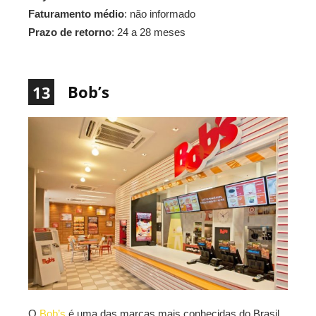
Faturamento médio
: não informado
Prazo de retorno
: 24 a 28 meses
Bob’s
13
O
Bob’s
é uma das marcas mais conhecidas do Brasil