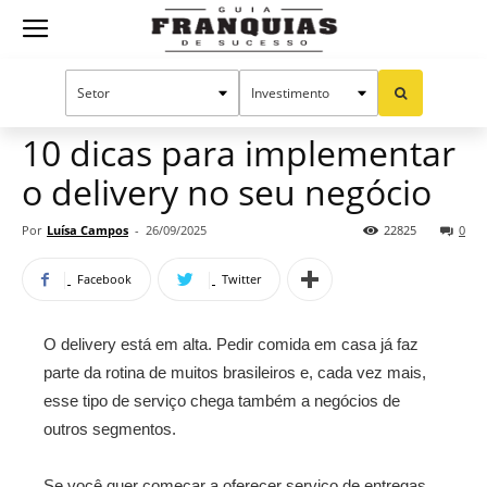
Guia
Home
Notícias
Empreendedorismo
Franquias
10 dicas para implementar
o delivery no seu negócio
de
Por
Luísa Campos
-
26/09/2025
22825
0
Facebook
Twitter
Sucesso
O delivery está em alta. Pedir comida em casa já faz
parte da rotina de muitos brasileiros e, cada vez mais,
esse tipo de serviço chega também a negócios de
outros segmentos.
Se você quer começar a oferecer serviço de entregas