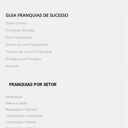
GUIA FRANQUIAS DE SUCESSO
Quem somos
Franquias Baratas
Sou Franqueador
Quero ser um Franqueado
Termos de Uso e Privacidade
Divulgue sua Franquia
Anuncie
FRANQUIAS POR SETOR
Alimentação
Beleza e saúde
Brinquedos e diversão
Comunicação e marketing
Construção e Imóveis