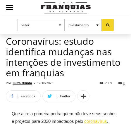
Guia
Home
Notícias
Manual do sucesso
Mercado de franquias
Franquias
Coronavírus: estudo
identifica mudanças nas
de
intenções de investimento
em franquias
Sucesso
Por
Luiza Olinda
-
17/10/2023
2969
0
Facebook
Twitter
Que atire a primeira pedra quem não teve seus sonhos
e projetos para 2020 impactados pelo
coronavírus
.