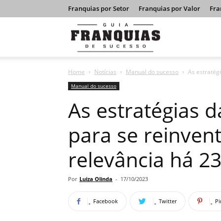
Franquias por Setor
Franquias por Valor
Fra
Guia
Home
Notícias
Manual do sucesso
As estratég
Franquias
Manual do sucesso
As estratégias 
de
para se reinven
relevância há 2
Sucesso
Por
Luiza Olinda
-
17/10/2023
Facebook
Twitter
Pi