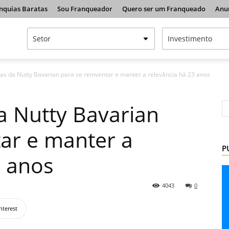
nquias Baratas
Sou Franqueador
Quero ser um Franqueado
Anu
ias da Nutty Bavarian para se reinventar e manter a relevância há 23 anos
da Nutty Bavarian
tar e manter a
P
3 anos
4043
0
nterest