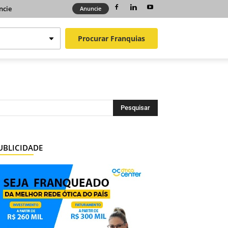
ncie
Anuncie
Procurar
Franquias
UBLICIDADE