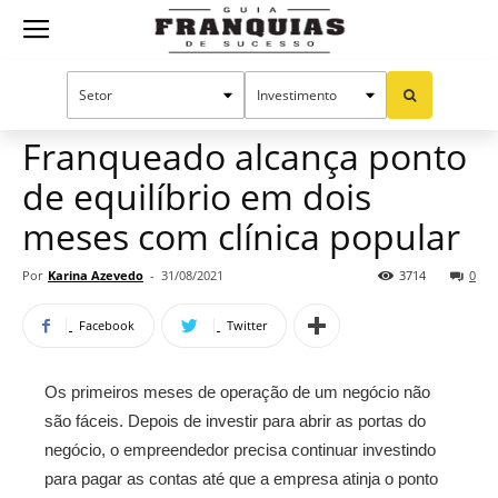
Guia
Home
Notícias
Mercado de franquias
Franquias
Franqueado alcança ponto
de equilíbrio em dois
de
meses com clínica popular
Por
Karina Azevedo
-
31/08/2021
3714
0
Sucesso
Facebook
Twitter
Os primeiros meses de operação de um negócio não
são fáceis. Depois de investir para abrir as portas do
negócio, o empreendedor precisa continuar investindo
para pagar as contas até que a empresa atinja o ponto