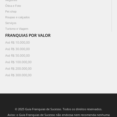
Negócios
Ótica e Foto
Pet shop
Roupas e calçados
Serviços
Turismo e Viagem
FRANQUIAS POR VALOR
Até R$ 10.000,00
Até R$ 30.000,00
Até R$ 50.000,00
Até R$ 100.000,00
Até R$ 200.000,00
Até R$ 300.000,00
© 2025 Guia Franquias de Sucesso. Todos os direitos reservados.
Aviso: o Guia Franquias de Sucesso não endossa nem recomenda nenhuma