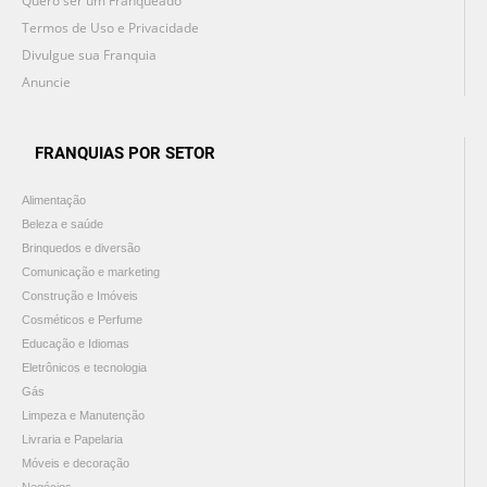
Quero ser um Franqueado
Termos de Uso e Privacidade
Divulgue sua Franquia
Anuncie
FRANQUIAS POR SETOR
Alimentação
Beleza e saúde
Brinquedos e diversão
Comunicação e marketing
Construção e Imóveis
Cosméticos e Perfume
Educação e Idiomas
Eletrônicos e tecnologia
Gás
Limpeza e Manutenção
Livraria e Papelaria
Móveis e decoração