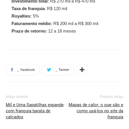
Investimento total:
R$ 270 mil a R$ 470 mil
Taxa de franquia
: R$ 120 mil
Royalties:
5%
Faturamento médio:
R$ 200 mil a R$ 300 mil
Prazo de retorno:
12 a 18 meses
Facebook
Twitter
Artigo anterior
Próximo artigo
Mil e Uma Sapatilhas expande
Mapas de calor: o que são e
com franquia barata de
como usá-los no site da
calçados
franquia