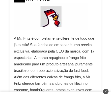
A Mr. Fritz é completamente diferente de tudo que
já existiu! Sua farinha de empanar é uma receita
exclusiva, elaborada pela CEO da marca, com 17
especiarias. A marca repaginou o frango frito
americano para um produto artesanal puramente
brasileiro, com operacionalização de fast food.
Além das diferentes caixas de frango frito, a Mr.
Fritz oferece também sanduíches de filézinho
crocante, hambúrgueres, pratos executivos com
✕
frango e outras proteínas, e diversas opções de
molho. Atualmente, a marca está presente em 12
estados do Brasil e segue crescendo.