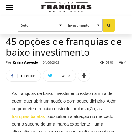
Guia
Home
Notícias
Oportunidades e tendências
Franquias
45 opções de franquias de
baixo investimento
de
Por
Karina Azevedo
-
24/06/2022
5990
4
Facebook
Twitter
Sucesso
As franquias de baixo investimento estão na mira de
quem quer abrir um negócio com pouco dinheiro. Além
de prometerem baixo custo de implantação, as
franquias baratas
possibilitam a atuação no mercado
com o suporte de uma marca experiente – uma
alternativa valiosa para quem quer realizar o sonho de