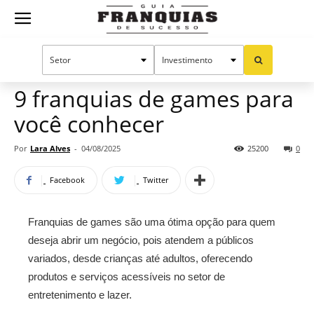
Guia
Home
Notícias
Franquias por setor
Eletrônicos e Tecnologia
Oportunidades e tendências
Franquias
9 franquias de games para
você conhecer
de
Por
Lara Alves
-
04/08/2025
25200
0
Facebook
Twitter
Sucesso
Franquias de games são uma ótima opção para quem
deseja abrir um negócio, pois atendem a públicos
variados, desde crianças até adultos, oferecendo
produtos e serviços acessíveis no setor de
entretenimento e lazer.