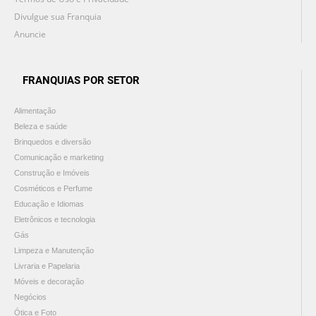
Divulgue sua Franquia
Anuncie
FRANQUIAS POR SETOR
Alimentação
Beleza e saúde
Brinquedos e diversão
Comunicação e marketing
Construção e Imóveis
Cosméticos e Perfume
Educação e Idiomas
Eletrônicos e tecnologia
Gás
Limpeza e Manutenção
Livraria e Papelaria
Móveis e decoração
Negócios
Ótica e Foto