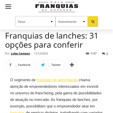
Guia
Home
Notícias
Franquias por setor
Alimentação
Oportunidades e tendências
Franquias
Franquias de lanches: 31
opções para conferir
de
Por
Luísa Campos
-
11/12/2023
5187
0
Facebook
Twitter
Sucesso
O segmento de
franquias de alimentação
chama
atenção de empreendedores interessados em investir
no universo do franchising, pela gama de possibilidades
de atuação no mercado. As franquias de lanches, por
exemplo, possibilitam que o empreendedor atue em
formatos
de negócio distintos, trabalhando com variados