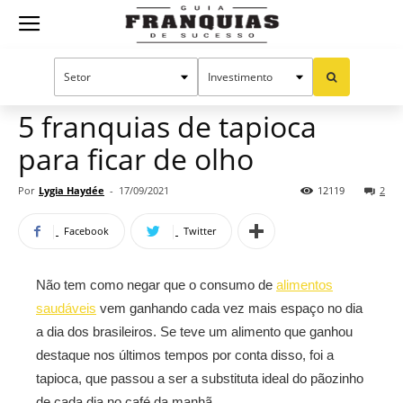
Guia
Home
Notícias
Franquias por setor
Alimentação
Oportunidades e tendências
Franquias
5 franquias de tapioca
para ficar de olho
de
Por
Lygia Haydée
-
17/09/2021
12119
2
Facebook
Twitter
Sucesso
Não tem como negar que o consumo de
alimentos
saudáveis
vem ganhando cada vez mais espaço no dia
a dia dos brasileiros. Se teve um alimento que ganhou
destaque nos últimos tempos por conta disso, foi a
tapioca, que passou a ser a substituta ideal do pãozinho
de cada dia no café da manhã.