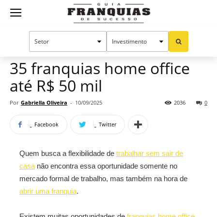
Guia
Home
Notícias
Oportunidades e tendências
Franquias
35 franquias home office
até R$ 50 mil
de
Por
Gabriella Oliveira
-
10/09/2025
2036
0
Facebook
Twitter
Sucesso
Quem busca a flexibilidade de
trabalhar sem sair de
casa
não encontra essa oportunidade somente no
mercado formal de trabalho, mas também na hora de
abrir uma franquia
.
Existem muitas oportunidades de
franquias home office