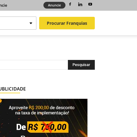
ncie
Anuncie
Procurar
Franquias
UBLICIDADE