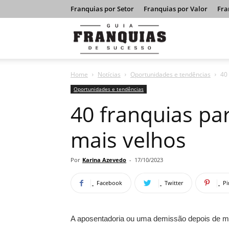
Franquias por Setor
Franquias por Valor
Fra
Guia
Home
Notícias
Oportunidades e tendências
40
Franquias
Oportunidades e tendências
40 franquias p
de
mais velhos
Sucesso
Por
Karina Azevedo
-
17/10/2023
Facebook
Twitter
Pi
A aposentadoria ou uma demissão depois de mui