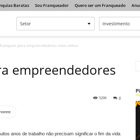
nquias Baratas
Sou Franqueador
Quero ser um Franqueado
Anu
 franquias para empreendedores mais velhos
ara empreendedores
P
5206
4
nterest
tos anos de trabalho não precisam significar o fim da vida