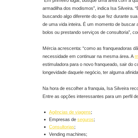
“Em primeiro lugar, busque uma área com a qual s
armadilha dos modismos”, indica Isa Silveira.
buscando algo diferente do que fez durante sua 
de uma vida inteira. É um momento de buscar 
bolos ou prestando serviços de consultoria”, 
Mércia acrescenta: “como as franqueadoras dã
necessidade em continuar na mesma área. A
m
estimuladora para o novo franqueado, sair do c
longevidade daquele negócio, ter alguma afinid
Na hora de escolher a franquia, Isa Silveira r
Entre as opções interessantes para um perfil 
Agências de viagens
;
Empresas de
seguros
;
Consultorias
;
Vending machines;