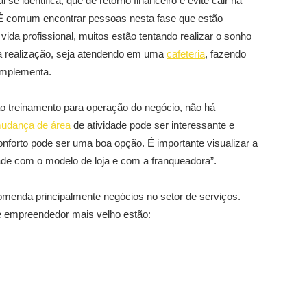
e identifica, que dê retorno financeiro e evite cair na
 “É comum encontrar pessoas nesta fase que estão
vida profissional, muitos estão tentando realizar o sonho
a realização, seja atendendo em uma
cafeteria
, fazendo
complementa.
o treinamento para operação do negócio, não há
udança de área
de atividade pode ser interessante e
onforto pode ser uma boa opção. É importante visualizar a
ade com o modelo de loja e com a franqueadora”.
ecomenda principalmente negócios no setor de serviços.
de empreendedor mais velho estão: