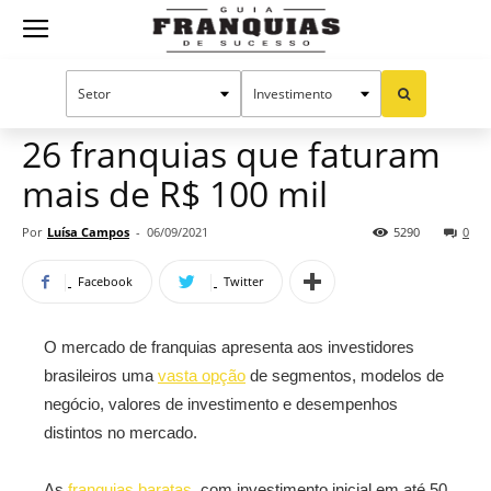
Guia
Home
Notícias
Oportunidades e tendências
Franquias
26 franquias que faturam
mais de R$ 100 mil
de
Por
Luísa Campos
-
06/09/2021
5290
0
Facebook
Twitter
Sucesso
O mercado de franquias apresenta aos investidores
brasileiros uma
vasta opção
de segmentos, modelos de
negócio, valores de investimento e desempenhos
distintos no mercado.
As
franquias baratas
, com investimento inicial em até 50