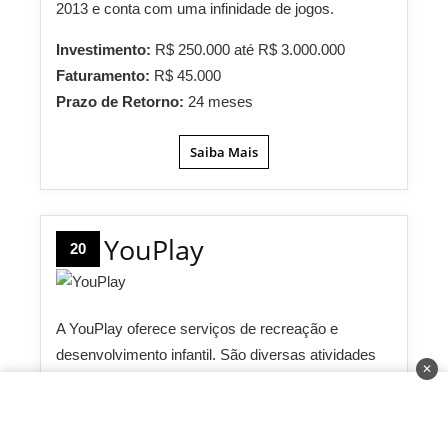
2013 e conta com uma infinidade de jogos.
Investimento:
R$ 250.000 até R$ 3.000.000
Faturamento:
R$ 45.000
Prazo de Retorno:
24 meses
Saiba Mais
YouPlay
20
A YouPlay oferece serviços de recreação e
desenvolvimento infantil. São diversas atividades
✕
desenvolvidas para que as crianças possam
brincar e aprender. As franquias da marca são no
modelo de loja e podem ser instaladas em pontos