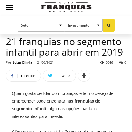
Guia
Home
Notícias
Oportunidades e tendências
Franquias
21 franquias no segmento
infantil para abrir em 2019
de
Por
Luiza Olinda
-
24/08/2021
3646
0
Facebook
Twitter
Sucesso
Quem gosta de lidar com crianças e tem o desejo de
empreender pode encontrar nas
franquias do
segmento infantil
algumas opções bastante
interessantes para investir.
Além de gerar uma satisfação pessoal para quem se