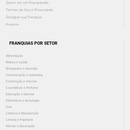
Quero ser um Franqueado
Termos de Uso e Privacidade
Divulgue sua Franquia
Anuncie
FRANQUIAS POR SETOR
Alimentação
Beleza e saúde
Brinquedos e diversão
Comunicação e marketing
Construção e Imóveis
Cosméticos e Perfume
Educação e Idiomas
Eletrônicos e tecnologia
Gás
Limpeza e Manutenção
Livraria e Papelaria
Móveis e decoração