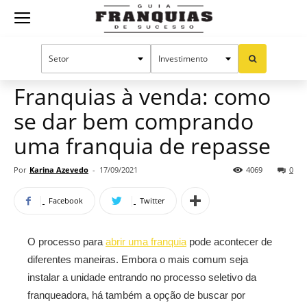
Guia
Home
Notícias
Dicas para franqueados
Franquias
Franquias à venda: como
se dar bem comprando
de
uma franquia de repasse
Por
Karina Azevedo
-
17/09/2021
4069
0
Sucesso
Facebook
Twitter
O processo para
abrir uma franquia
pode acontecer de
diferentes maneiras. Embora o mais comum seja
instalar a unidade entrando no processo seletivo da
franqueadora, há também a opção de buscar por