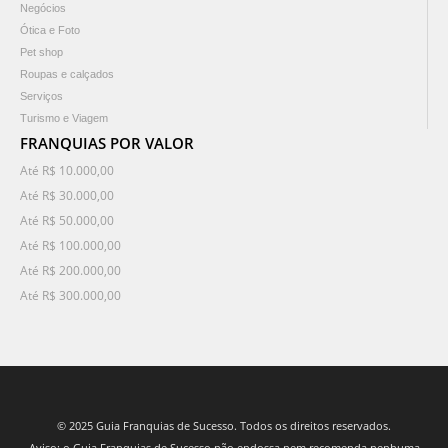
Negócios
Ótica e Foto
Pet shop
Roupas e calçados
Serviços
Turismo e Viagem
FRANQUIAS POR VALOR
Até R$ 10.000,00
Até R$ 30.000,00
Até R$ 50.000,00
Até R$ 100.000,00
Até R$ 200.000,00
Até R$ 300.000,00
© 2025 Guia Franquias de Sucesso. Todos os direitos reservados.
Aviso: o Guia Franquias de Sucesso não endossa nem recomenda nenhuma